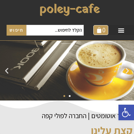
poley-cafe
0
חיפוש
פתח סרגל נגישות
פולי קפה
בן דוד אוטומטים | החברה לפולי קפה
קצת עלינו