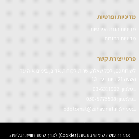
מדיניות ופרטיות
מדיניות הגנת הפרטיות
מדיניות החזרות
פרטי יצירת קשר
לשירותכם, לכל שאלה, שרות לקוחות אדיב, בימים א-ה עד
השעה 21,ביום ו עד 13
בטלפון: 03-6311902
בפלאפון: 050-5775508
באימייל: bdotomat@zahav.net.il