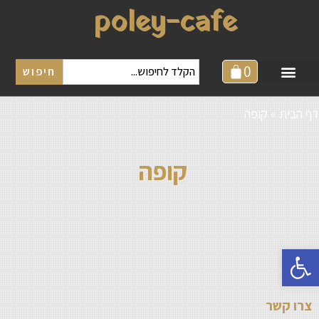
poley-cafe
0
חיפוש
דף הבית
»
קופה
קופה
פתח סרגל נגישות
צרו קשר