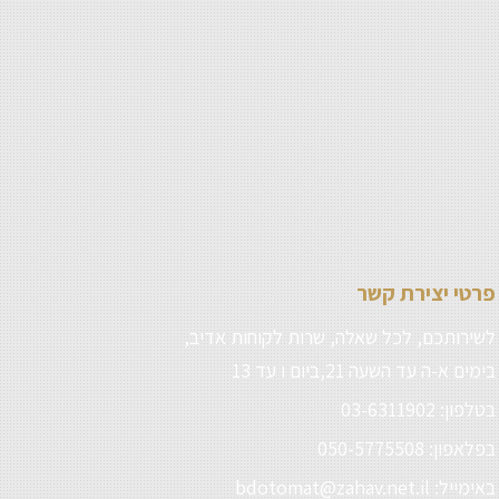
פרטי יצירת קשר
לשירותכם, לכל שאלה, שרות לקוחות אדיב,
בימים א-ה עד השעה 21,ביום ו עד 13
בטלפון: 03-6311902
בפלאפון: 050-5775508
באימייל: bdotomat@zahav.net.il