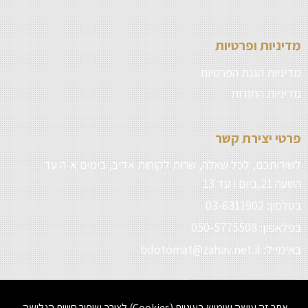
מדיניות ופרטיות
מדיניות הגנת הפרטיות
מדיניות החזרות
פרטי יצירת קשר
לשירותכם, לכל שאלה, שרות לקוחות אדיב, בימים א-ה עד
השעה 21,ביום ו עד 13
בטלפון: 03-6311902
בפלאפון: 050-5775508
באימייל: bdotomat@zahav.net.il