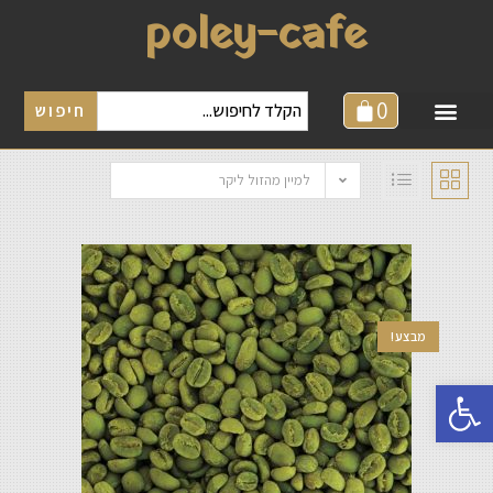
poley-cafe
0
חיפוש
למיין מהזול ליקר
מבצע!
פתח סרגל נגישות