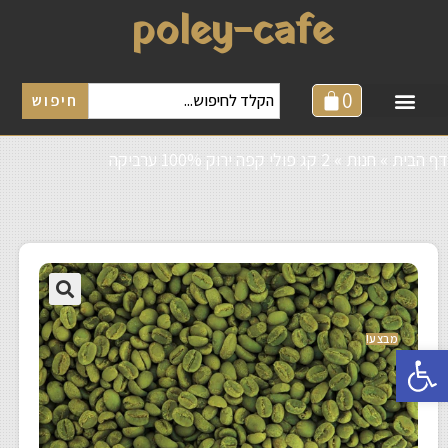
poley-cafe
0
חיפוש
דף הבית
»
חנות
»
2 קג פולי קפה ירוק 100% ערביקה
מבצע!
פתח סרגל נגישות