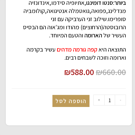
ביותר
:
סנטו דומינגו
,אתיופיה סידמו,אינדונזיה
מנדלינג,פפואה,גואטמלה אנטיגואה,קולומביה
סופרימו.שילוב זני הערביקה עם זני
הרובוסטה(הרחוצים) מהודו ומג'אוה הם הבסיס
העשיר של
הארומה
והטעם המיוחד.
התוצאה היא
קפה גורמה מדהים
עשיר בקרמה
וארומה וזוכה לשבחים רבים.
₪
588.00
₪
660.00
הוספה לסל
+
-