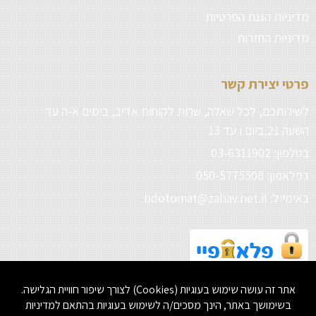
מדיניות הגנת הפרטיות
מדיניות החזרות
פרטי יצירת קשר
לשירותכם, לכל שאלה, שרות לקוחות אדיב, בימים א-ה עד
השעה 21,ביום ו עד 13
בטלפון: 03-6311902
בפלאפון: 050-5775508
באימייל: bdotomat@zahav.net.il